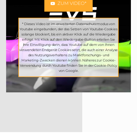
ZUM VIDEO*
* Dieses Video ist im erweiterten Datenschutzmodus von
Youtube eingebunden, der das Setzen von Youtube-Cookies
solange blockiert, bis ein aktiver Klick auf die Wiedergabe
erfolgt. Mit Klick auf den Wiedergabe-Button erteilen Sie
Ihre Einwilligung darin, dass Youtube auf dem von Ihnen
verwendeten Endgerät Cookies setzt, die auch einer Analyse
des Nutzungsverhaltens zu Marktforschungs- und
Marketing-Zwecken dienen können. Näheres zur Cookie-
Verwendung durch Youtube finden Sie in der
Cookie-Policy
von Google
.