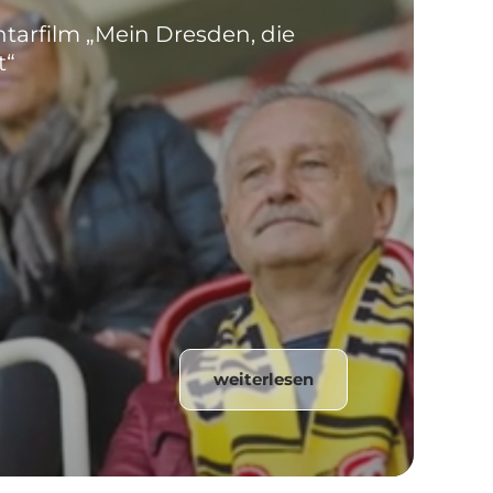
arfilm „Mein Dresden, die
t“
weiterlesen