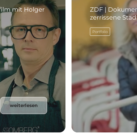
film mit Holger
ZDF | Dokument
zerrissene Stad
Portfolio
weiterlesen